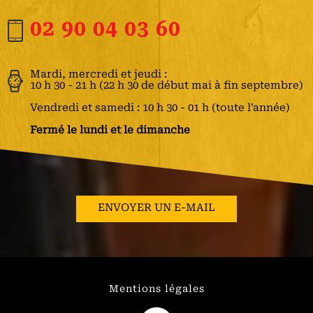
02 90 04 03 60
Mardi, mercredi et jeudi :
10 h 30 - 21 h (22 h 30 de début mai à fin septembre)
Vendredi et samedi : 10 h 30 - 01 h (toute l'année)
Fermé le lundi et le dimanche
ENVOYER UN E-MAIL
Mentions légales