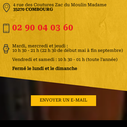
4 rue des Coutures Zac du Moulin Madame
35270 COMBOURG
02 90 04 03 60
Mardi, mercredi et jeudi :
10 h 30 - 21 h (22 h 30 de début mai à fin septembre)
Vendredi et samedi : 10 h 30 - 01 h (toute l'année)
Fermé le lundi et le dimanche
ENVOYER UN E-MAIL