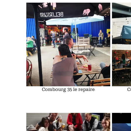
Combourg 35 le repaire
C