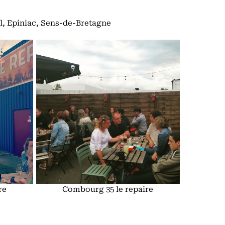
l, Epiniac, Sens-de-Bretagne
re
Combourg 35 le repaire